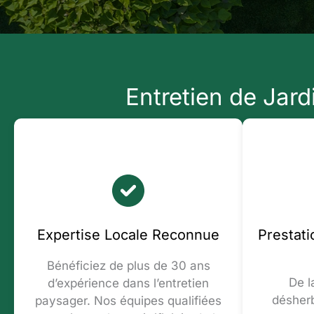
Entretien de Jard
Expertise Locale Reconnue
Prestat
Bénéficiez de plus de 30 ans
De la
d’expérience dans l’entretien
désherb
paysager. Nos équipes qualifiées