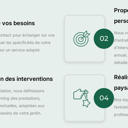
Propo
pers
 vos besoins
Nous vo
ontact pour échanger sur vos
02
d’entre
uer les spécificités de votre
d’inter
pour un service adapté.
annuel,
détaillé
Réali
on des interventions
pays
dation, nous définissons
04
nning des prestations,
Nos équ
onctuelles, adaptées aux
l’entre
esoins de votre jardin.
profess