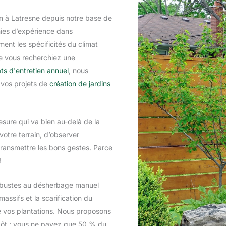
n à Latresne depuis notre base de
nies d’expérience dans
ment les spécificités du climat
ue vous recherchiez une
ts d'entretien annuel
, nous
 vos projets de
création de jardins
ure qui va bien au-delà de la
votre terrain, d’observer
 transmettre les bons gestes. Parce
!
 arbustes au désherbage manuel
assifs et la scarification du
e vos plantations. Nous proposons
pôt : vous ne payez que 50 % du