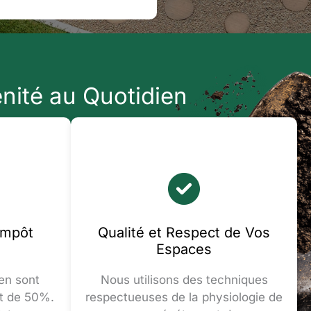
énité au Quotidien
Impôt
Qualité et Respect de Vos
Espaces
en sont
Nous utilisons des techniques
ôt de 50%.
respectueuses de la physiologie de