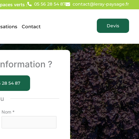
05 56 28 54 87
contact@leray-paysage.fr
paces verts :
Devis
isations
Contact
nformation ?
 28 54 87
ou
Nom
*