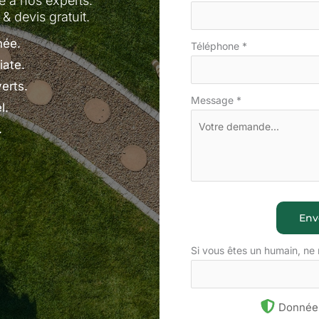
ne à nos experts.
& devis gratuit.
née.
Téléphone
*
ate.
erts.
Message
*
l.
.
Env
Si vous êtes un humain, ne
Données