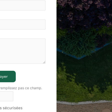
oyer
 remplissez pas ce champ.
 sécurisées