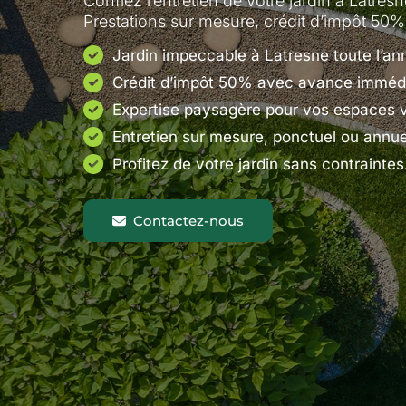
Confiez l’entretien de votre jardin à Latres
Prestations sur mesure, crédit d’impôt 50% 
Jardin impeccable à Latresne toute l’an
Crédit d’impôt 50% avec avance immédi
Expertise paysagère pour vos espaces v
Entretien sur mesure, ponctuel ou annue
Profitez de votre jardin sans contraintes
Contactez-nous