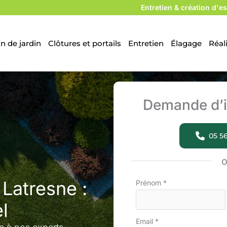
Entretien & création d'es
n de jardin
Clôtures et portails
Entretien
Élagage
Réal
Demande d’i
05 56
 Latresne :
Formulaire
Prénom
*
simple
l
avec
Email
*
téléphone