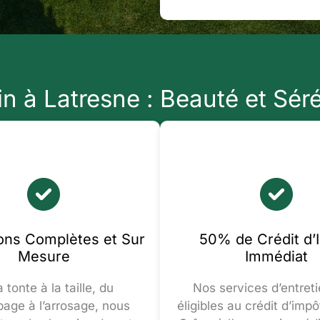
in à Latresne : Beauté et Sér
ions Complètes et Sur
50% de Crédit d’
Mesure
Immédiat
 tonte à la taille, du
Nos services d’entreti
age à l’arrosage, nous
éligibles au crédit d’imp