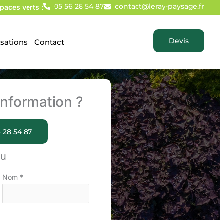
05 56 28 54 87
contact@leray-paysage.fr
paces verts :
Devis
isations
Contact
nformation ?
 28 54 87
ou
Nom
*