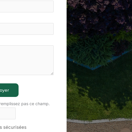
oyer
 remplissez pas ce champ.
 sécurisées