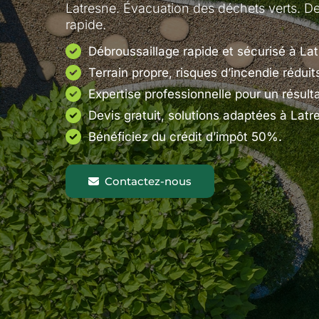
Latresne. Évacuation des déchets verts. Dev
rapide.
Débroussaillage rapide et sécurisé à La
Terrain propre, risques d’incendie réduit
Expertise professionnelle pour un résult
Devis gratuit, solutions adaptées à Latr
Bénéficiez du crédit d’impôt 50%.
Contactez-nous