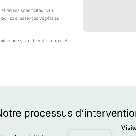
et de ses spécificités nous
les : sols, essences végétales
fier une visite de votre terrain et
otre processus d’interventio
Visit