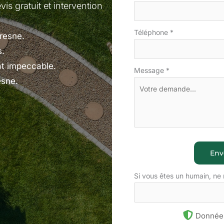
is gratuit et intervention
Téléphone
*
tresne.
s.
at impeccable.
Message
*
esne.
Env
Si vous êtes un humain, ne
Données