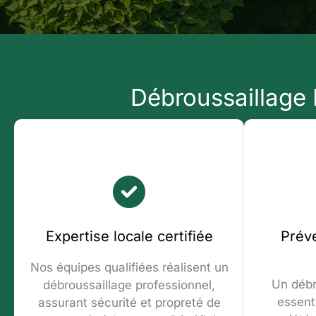
Débroussaillage P
Expertise locale certifiée
Prév
Nos équipes qualifiées réalisent un
Un débr
débroussaillage professionnel,
essent
assurant sécurité et propreté de