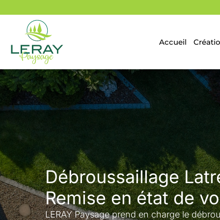
Aller
au
contenu
Accueil
Créatio
Débroussaillage Latr
Remise en état de vo
LERAY Paysage prend en charge le débrouss