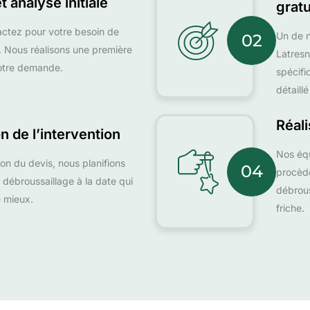
 analyse initiale
gratu
ctez pour votre besoin de
Un de n
02
. Nous réalisons une première
Latresn
otre demande.
spécifi
détaill
Réali
on de l’intervention
Nos équ
on du devis, nous planifions
04
procèd
e débroussaillage à la date qui
débrous
e mieux.
friche.