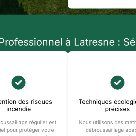
rofessionnel à Latresne : Sé
ention des risques
Techniques écologi
incendie
précises
oussaillage régulier est
Nous utilisons des mét
iel pour protéger votre
débroussaillage ada