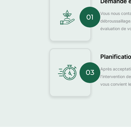
Demande et
Vous nous conta
01
débroussaillage
évaluation de v
Planificati
Après acceptati
03
l’intervention d
vous convient l