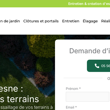
Entretien & création d'es
n de jardin
Clôtures et portails
Entretien
Élagage
Réal
Demande d’i
05 56
esne :
Formulaire
Prénom
*
simple
s terrains
avec
aillage de vos terrains à
Email
*
téléphone