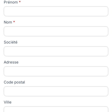
Formulaire
Prénom
*
Contact
Nom
*
Société
Adresse
Code postal
Ville