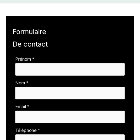
Formulaire
De contact
Formulaire
Prénom
*
simple
avec
Nom
*
téléphone
Email
*
Téléphone
*